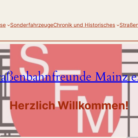
se
Sonderfahrzeuge
Chronik und Historisches
Straße
raßenbahnfreunde Mainz e
Herzlich Willkommen!