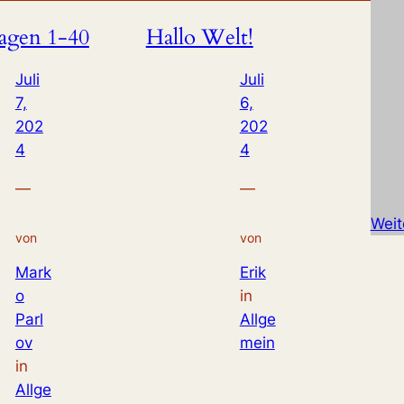
gen 1-40
Hallo Welt!
Juli
Juli
7,
6,
202
202
4
4
—
—
Weit
von
von
Mark
Erik
o
in
Parl
Allge
ov
mein
in
Allge