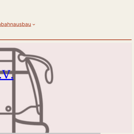
nbahnausbau
.V.